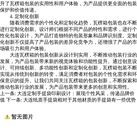
升了瓦楞箱包装的实用性和用户体验，为产品提供更全面的包装
保护和价值传递。
4. 定制化创新
随着消费需求的个性化和定制化趋势，瓦楞箱包装也在不断
进行定制化创新。设计师们根据不同产品的特性和需求，进行个
性化包装设计，为产品打造独特的包装形象和品牌识别度。定制
化创新不仅提高了产品包装的差异化竞争力，还增强了产品的市
场吸引力和用户体验。
大连瓦楞箱
的包装创新从设计到实用，不断推动包装行业的
发展，为产品包装带来新的视觉体验和功能性提升。通过创意设
计、可持续创新、多功能性创新和定制化创新，瓦楞箱包装不断
实现从传统到创新的转变，满足消费者对包装的个性化需求和环
保意识的提升。让我们共同关注瓦楞箱的包装创新，不断探索和
推动包装行业的发展，为产品包装带来更多的创意和实用性。
上一条:
大连定制手提袋印刷设计：展现个性风采，传递品牌价
值
下一条:
大连纸质手提袋相对于其他材质的手提袋有一些优势
联系方式